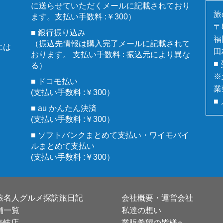
に送らせていただくメールに記載されており
旅
ます。支払い手数料 :￥300）
〒8
■ 銀行振り込み
福
（振込先情報は購入完了メールに記載されて
には
田
おります。 支払い手数料 : 振込元により異な
■
る）
※
■ ドコモ払い
業
(支払い手数料 :￥300）
■
■ au かんたん決済
(支払い手数料 :￥300）
■ ソフトバンクまとめて支払い・ワイモバイ
ルまとめて支払い
(支払い手数料 :￥300）
旅名人グルメ探訪旅日記
会社概要・運営会社
舗一覧
私達の想い
壱岐店
業販希望の皆様へ