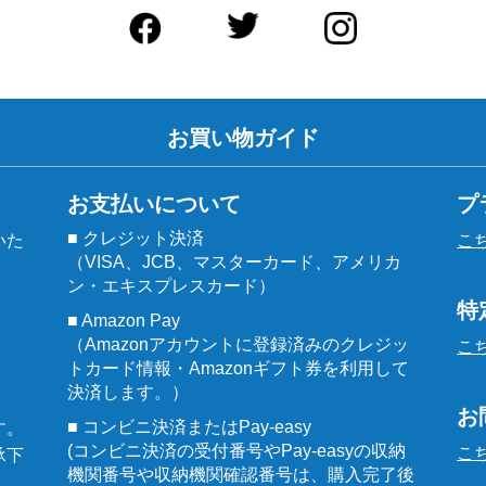
お買い物ガイド
お支払いについて
プ
■ クレジット決済
いた
こ
（VISA、JCB、マスターカード、アメリカ
ン・エキスプレスカード）
特
■ Amazon Pay
（Amazonアカウントに登録済みのクレジッ
こ
トカード情報・Amazonギフト券を利用して
決済します。）
お
■ コンビニ決済またはPay-easy
す。
(コンビニ決済の受付番号やPay-easyの収納
こ
承下
機関番号や収納機関確認番号は、購入完了後